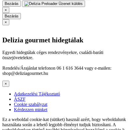
Bezárás
Üzenet küldés
×
Bezárás
×
Delizia gourmet hidegtálak
Egyedi hidegtálak céges rendezvényekre, családi-baráti
összejövetelekre.
Rendelés/Árajánlat telefonon 06 1 616 3644 vagy e-mailen:
shop@deliziagourmet.hu
×
Adatkezelési Tájékoztató
ÁSZF
Cookie szabályzat
Kérdezzen minket
Ez a weboldal cookie-kat (sütiket) használ azért, hogy weboldalunk
használata során a lehető legjobb élményt tudjuk biztosítani. A
weboldalunkon történő további böngészéssel hozzájárul a cookie-k