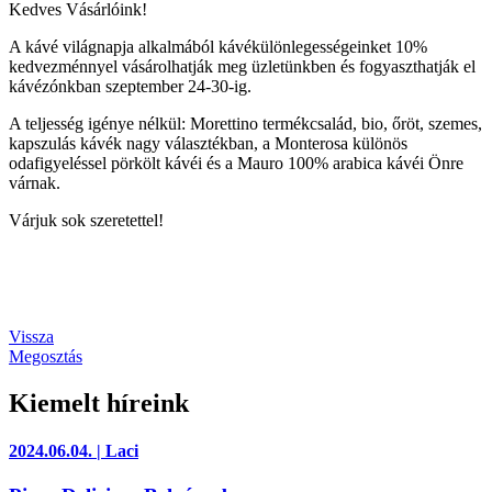
Kedves Vásárlóink!
A kávé világnapja alkalmából kávékülönlegességeinket 10%
kedvezménnyel vásárolhatják meg üzletünkben és fogyaszthatják el
kávézónkban szeptember 24-30-ig.
A teljesség igénye nélkül: Morettino termékcsalád, bio, őröt, szemes,
kapszulás kávék nagy választékban, a Monterosa különös
odafigyeléssel pörkölt kávéi és a Mauro 100% arabica kávéi Önre
várnak.
Várjuk sok szeretettel!
Vissza
Megosztás
Kiemelt híreink
2024.06.04. | Laci