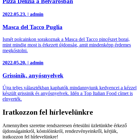
Pizza Delizia a Belvárosban
2022.05.23. | admin
Masca del Tacco Puglia
Ismét polcainkon sorakoznak a Masca del Tacco pincészet borai,
mint mindig most is érkezett újdonság, amit mindenképp érdemes
megkóstolni.
2022.05.20. | admin
Grissinik, anyósnyelvek
Újra teljes választékban kaphatók mindannyiunk kedvencei a kézzel
készült grissinik és anyósnyelvek. Idén a Top Italian Food címet is
elnyerték.
Iratkozzon fel hírlevelünkre
Amennyiben szeretne rendszeresen értesülni üzletünkbe érkező
újdonságainkról, kóstolóinkról, rendezvényeinkről, kérjük,
iratkozzon fel hírlevelünkre!