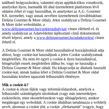
található beágyazásokra, valamint olyan applikációkra vonatkozik,
amelyeket ilyen, harmadik fél által üzemeltetett platformon lévő
oldalon érhet el vagy használhat, és amelyeket az A.G. Gourmet
Kft. üzemeltet, vagy annak nevében üzemeltetnek (továbbiakban:
Delizia Gourmet & More oldal). Jelen szabályzat a Delizia Gourmet
& More üzlet weboldalán, a
www.deliziagourmet.hu/cookieszabalyzat/
címen elérhető el, és
amely szabályzat az Adatvédelmi tájékoztató című dokumentum
részét képezi, amely a
www.deliziagourmet.hu/adatkezelesi/
címen
érhető el.
A Delizia Gourmet & More oldal használatával hozzájárulását adja
ahhoz, hogy cookie-kat használjunk a jelen Cookie szabályzatnak
megfelelően. Ha nem ért egyet a cookie-k ilyen használatával,
böngészőjét ennek megfelelően állítsa be, vagy ne használja a
Delizia Gourmet & More oldalt. Ha kikapcsolja az általunk használt
cookie-kat, annak hatása lehet a Delizia Gourmet & More oldal
használata közben tapasztalt felhasználói élményre.
Mik a cookie-k?
A cookie-k olyan fájlok vagy információdarabok, amelyek a
felhasználó számítógépén tárolódnak (vagy más internetképes
eszközökön, mint okostelefonokon vagy táblagépeken), amikor
meglátogat egy weboldalt. A cookie általában tartalmazza a webhely
nevét, ahonnan a cookie jött, a cookie „élettartamát” (vagyis, hogy