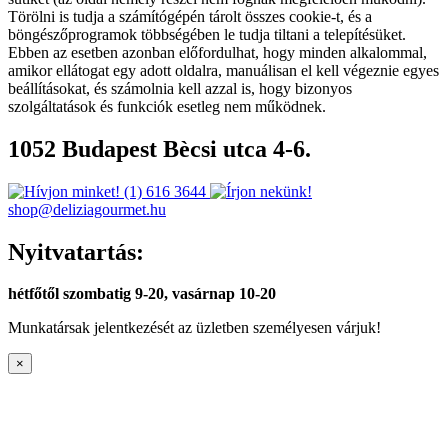
Törölni is tudja a számítógépén tárolt összes cookie-t, és a
böngészőprogramok többségében le tudja tiltani a telepítésüket.
Ebben az esetben azonban előfordulhat, hogy minden alkalommal,
amikor ellátogat egy adott oldalra, manuálisan el kell végeznie egyes
beállításokat, és számolnia kell azzal is, hogy bizonyos
szolgáltatások és funkciók esetleg nem működnek.
1052 Budapest Bècsi utca 4-6.
(1) 616 3644
shop@deliziagourmet.hu
Nyitvatartás:
hétfőtől szombatig 9-20, vasárnap 10-20
Munkatársak jelentkezését az üzletben személyesen várjuk!
×