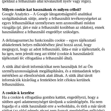
(például a felhasználó által kiválasztott nyelv vagy régió).
Milyen cookie-kat használunk és milyen célból?
Google Analytics – A Google látogatottságmérő analitikai
szolgáltatásának sütije, amely a felhasználói tevékenységeket az
egyes felhasználókat személyesen nem azonosítható módon
vizsgálja (pl. járt-e már a felhasználó korábban az oldalon), ennek
használatához a felhasználó engedélye szükséges.
A deliziagourmet.hu funkcionális cookie – egyes tájékoztató
ablakelemek helyes működéséhez járul hozzá azzal, hogy
megjegyzi, hogy az adott felhasználó, látta-e már a tájékoztatót, és
ha igen, nem jeleníti meg azt többé (cookie-k használatáról
tájékoztató léc elfogadása a felhasználó által).
A sütik által tárolt információkat nem használjuk fel az Ön
személyazonosságának megállapítására, és a mintaadatok teljes
mértékben az ellenőrzésünk alatt állnak. A sütik által tárolt
információk kizárólag a fentiekben leírt célokra kerülnek
felhasználásra.
A cookie-k kezelése
Ha a cookie-k elfogadása gombra kattint, engedélyezi, hogy a
sütiben apró adatmennyiséget tároljunk a számítógépén. Ha nem
fogadja el a sütik használatát erre a weboldalra, és törli a már tárolt
sütiket (az oldal némely részei nem fognak megfelelően működni).