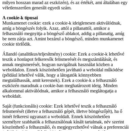
milyen hosszan marad az eszközén), és az értékét, ami általában egy
véletlenszerűen generált egyedi szám.
A cookie-k típusai
Munkamenet cookie: ezek a cookie-k ideiglenesen aktiválódnak,
amíg a böngészés folyik. Azaz, attól a pillanattól, amikor a
felhasználó megnyitja a böngésző ablakot, addig a pillanatig, amíg
be nem zárja azt. Amint bezárul a böngésző, minden munkamenet
cookie törlődik.
Állandó (analitikus/teljesítmény) cookie: Ezek a cookie-k lehetővé
teszik a honlapot felkeresők felismerését és megszámlálását, és
annak megismerését, hogyan navigálnak használat közben a
weboldalon. Ennek köszönhetően javítható a weboldal működése
(például lehetővé válik, hogy a látogatók könnyebben
megtalálhassák, amit keresnek). Ezek a cookie-k a felhasználó
eszközén maradnak a cookie-ban meghatározott ideig. Minden
alkalommal aktiválódnak, amikor a felhasználó meglátogatja a
weboldalt.
Saját (funkcionális) cookie: Ezek lehetővé teszik a felhasználó
felismerését (illetve a felhasználó gépét, illetve böngészőjét), ha ő
ismét felkeresi ugyanazt a weboldalt. Ennek köszönhetően
személyre szabhatók a felhasználónak kínált tartalmak, név szerint
köszönthető a felhasználó, és megjegyezhetővé válnak a preferenciái